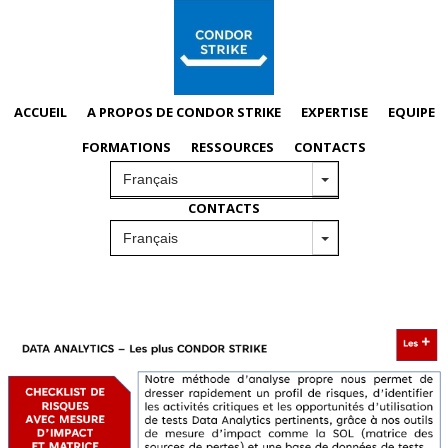
ACCUEIL
ACCUEIL
ACCUEIL
A PROPOS DE CONDOR STRIKE
A PROPOS DE CONDOR STRIKE
A PROPOS DE CONDOR STRIKE
EXPERTISE
EXPERTISE
EXPERTISE
EQUIPE
EQUIPE
EQUIPE
FORMATIONS
FORMATIONS
FORMATIONS
RESSOURCES
RESSOURCES
RESSOURCES
CONTACTS
CONTACTS
CONTACTS
ACCUEIL
OFFRE DATA ANALYTICS
FORMATIONS
CONTACTS